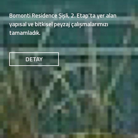
Beykoz / Tokatköy’de yer alan, Emlak Konut
kentsel dönüşüm projesindeki “Yapısal ve
Bitkisel Peyzaj” çalışmalarımızı tamamladık
DETAY